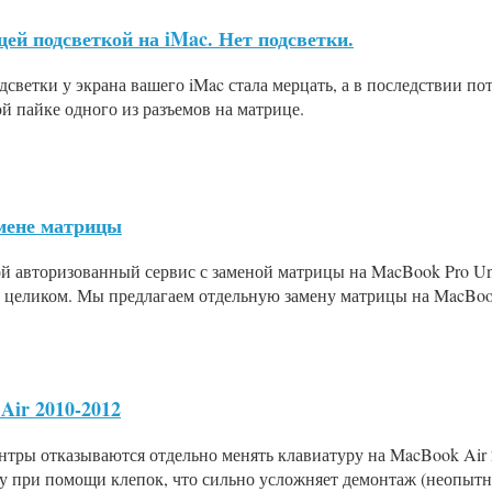
й подсветкой на iMac. Нет подсветки.
светки у экрана вашего iMac стала мерцать, а в последствии по
ой пайке одного из разъемов на матрице.
амене матрицы
й авторизованный сервис с заменой матрицы на MacBook Pro Un
 целиком. Мы предлагаем отдельную замену матрицы на MacBook
Air 2010-2012
тры отказываются отдельно менять клавиатуру на MacBook Air 2
су при помощи клепок, что сильно усложняет демонтаж (неопытн