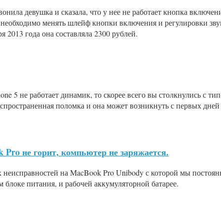
нила девушка и сказала, что у нее не работает кнопка включени
м необходимо менять шлейф кнопки включения и регулировки звук
ря 2013 года она составляла 2300 рублей.
one 5 не работает динамик, то скорее всего вы столкнулись с т
аспространенная поломка и она может возникнуть с первых дней
 Pro не горит, компьютер не заряжается.
 неисправностей на MacBook Pro Unibody с которой мы постоян
м блоке питания, и рабочей аккумуляторной батарее.