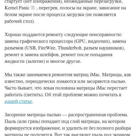
стартует (нет изображения), неожиданные перезагрузки,
Kernel Panic
, перегрев, полосы на экране, зависание на
белом экране после процесса загрузки (не появляется
рабочий стол).
Хорошо поддаются ремонту следующие неисправности:
замена графического процессора (GPU, видеочип), замена
разъемов (USB, FireWire, Thunderbolt, разъем наушников),
ремонт и замена шлейфов, ремонт после попадания
жидкости (залитие) и многое другое.
Мы также занимаемся ремонтом матриц iMac. Матрицы, как
известно, периодически ломаются или засоряются пылью.
Часто бывает, что левая половина матрицы iMac перестает
работать (светить). Об этой проблеме можно почитать в
нашей статье
.
Засорение матрицы пылью — распространенная проблема.
Пыль (или грязь) попадает под слой матрицы, на котором
формируется изображение, и удалить ее без полного разбора
матрицы не получится. Вот так выглядит пыль под экраном